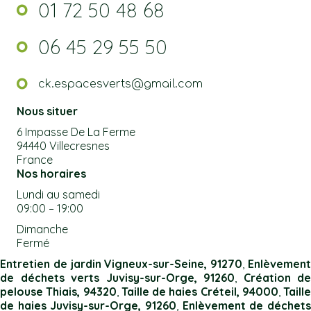
01 72 50 48 68
06 45 29 55 50
ck.espacesverts@gmail.com
Nous situer
6 Impasse De La Ferme
94440 Villecresnes
France
Nos horaires
Lundi au samedi
09:00 – 19:00
Dimanche
Fermé
Entretien de jardin Vigneux-sur-Seine, 91270
,
Enlèvemen
de déchets verts Juvisy-sur-Orge, 91260
,
Création de
pelouse Thiais, 94320
,
Taille de haies Créteil, 94000
,
Taille
de haies Juvisy-sur-Orge, 91260
,
Enlèvement de déchet