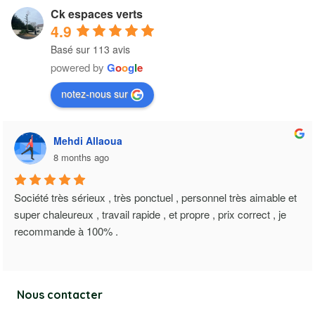
Ck espaces verts
4.9
Basé sur 113 avis
powered by
G
o
o
g
l
e
notez-nous sur
Mehdi Allaoua
8 months ago
Société très sérieux , très ponctuel , personnel très aimable et 
super chaleureux , travail rapide , et propre , prix correct , je 
recommande à 100% .
Nous contacter